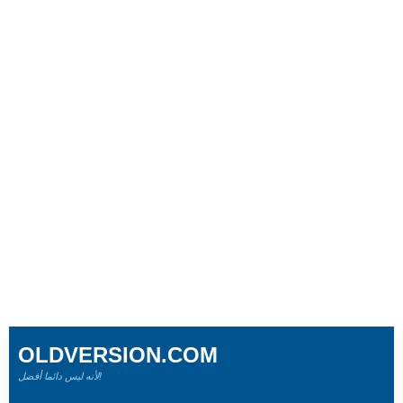
OLDVERSION.COM
لأنه ليس دائما أفضل!