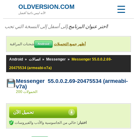
OLDVERSION.COM
لأنه ليس دائما أفضل!
إلى أسفل إلى النسخة التي تحب!
اختر عنوان البرنامج.
أظهر جميع التحميلات
شحنات المراقبة
Android
Messenger 55.0.0.2.69-
»
Messenger
»
اتصالات
»
Android
20475534 (armeabi-v7a)
Messenger 55.0.0.2.69-20475534 (armeabi-
v7a)
200 الحمولات
تحميل الآن
اختبار:
خالي من الجاسوسية والأدب والفيروسات