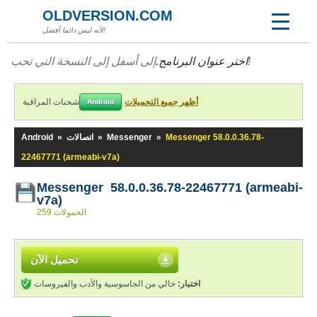
OLDVERSION.COM
لأنه ليس دائما أفضل!
إلى أسفل إلى النسخة التي تحب!
اختر عنوان البرنامج.
أظهر جميع التحميلات
شحنات المراقبة
Android
Messenger 58.0.0.36.78-
»
Messenger
»
اتصالات
»
Android
22467771 (armeabi-v7a)
Messenger 58.0.0.36.78-22467771 (armeabi-
v7a)
259 الحمولات
تحميل الآن
اختبار:
خالي من الجاسوسية والأدب والفيروسات