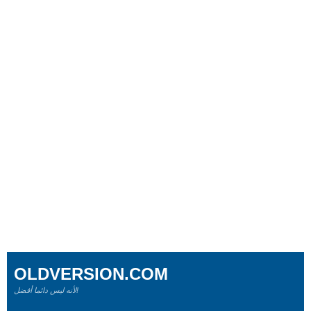
OLDVERSION.COM
لأنه ليس دائما أفضل!