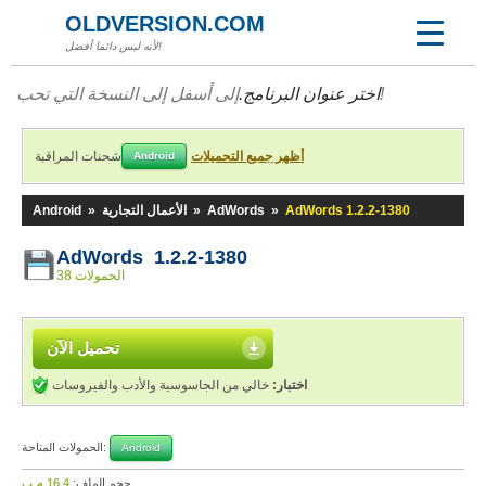
OLDVERSION.COM
لأنه ليس دائما أفضل!
إلى أسفل إلى النسخة التي تحب!
اختر عنوان البرنامج.
أظهر جميع التحميلات
شحنات المراقبة
Android
AdWords 1.2.2-1380
»
AdWords
»
الأعمال التجارية
»
Android
AdWords 1.2.2-1380
38 الحمولات
تحميل الآن
اختبار:
خالي من الجاسوسية والأدب والفيروسات
الحمولات المتاحة:
Android
حجم الملف:
16,4 م.ب