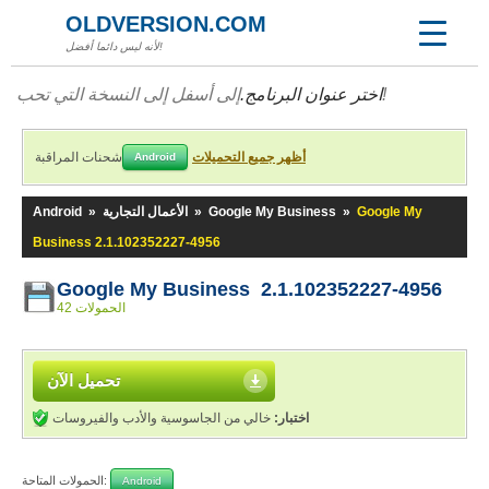
OLDVERSION.COM
لأنه ليس دائما أفضل!
إلى أسفل إلى النسخة التي تحب!
اختر عنوان البرنامج.
أظهر جميع التحميلات
شحنات المراقبة
Android
Google My
»
Google My Business
»
الأعمال التجارية
»
Android
Business 2.1.102352227-4956
Google My Business 2.1.102352227-4956
42 الحمولات
تحميل الآن
اختبار:
خالي من الجاسوسية والأدب والفيروسات
الحمولات المتاحة:
Android