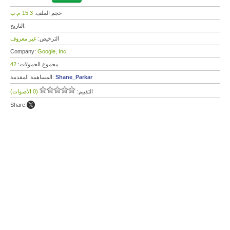
حجم الملف:
15,3 م.ب
التاريخ:
الترخيص:
غير معروف
Company:
Google, Inc.
مجموع الحمولات:
42
Shane_Parkar
المساهمة المقدمة:
التقييم:
(0 الأصوات)
Share: