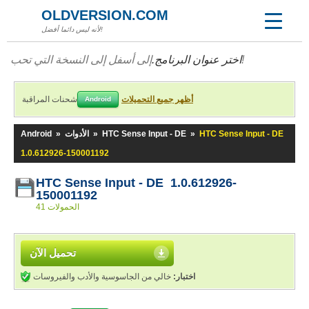
OLDVERSION.COM
لأنه ليس دائما أفضل!
إلى أسفل إلى النسخة التي تحب!
اختر عنوان البرنامج.
أظهر جميع التحميلات
شحنات المراقبة
Android
HTC Sense Input - DE
»
HTC Sense Input - DE
»
الأدوات
»
Android
1.0.612926-150001192
HTC Sense Input - DE 1.0.612926-
150001192
41 الحمولات
تحميل الآن
اختبار:
خالي من الجاسوسية والأدب والفيروسات