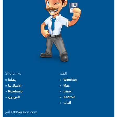
الفئة
Site Links
Windows
بشأننا
Mac
الاتصال بنا
Roadmap
Linux
Android
المؤيدون
ألعاب
اتبع OldVersion.com