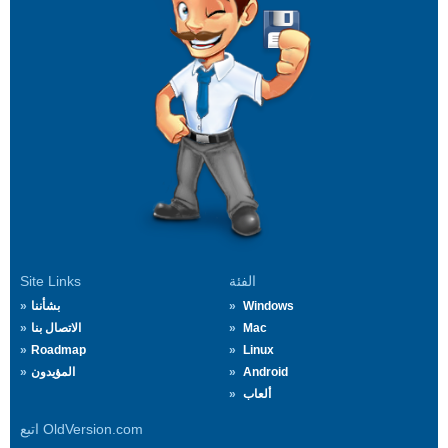
الفئة
Site Links
Windows
بشأننا
Mac
الاتصال بنا
Roadmap
Linux
Android
المؤيدون
ألعاب
اتبع OldVersion.com