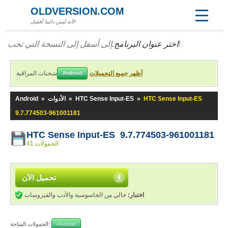
OLDVERSION.COM
لأنه ليس دائما أفضل!
إلى أسفل إلى النسخة التي تحب!
اختر عنوان البرنامج.
أظهر جميع التحميلات
شحنات المراقبة
Android
HTC Sense Input-ES
»
HTC Sense Input-ES
»
الأدوات
»
Android
9.7.774503-961001181
HTC Sense Input-ES 9.7.774503-961001181
41 الحمولات
تحميل الآن
اختبار:
خالي من الجاسوسية والأدب والفيروسات
الحمولات المتاحة:
Android