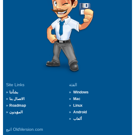
الفئة
Site Links
Windows
بشأننا
Mac
الاتصال بنا
Roadmap
Linux
Android
المؤيدون
ألعاب
اتبع OldVersion.com