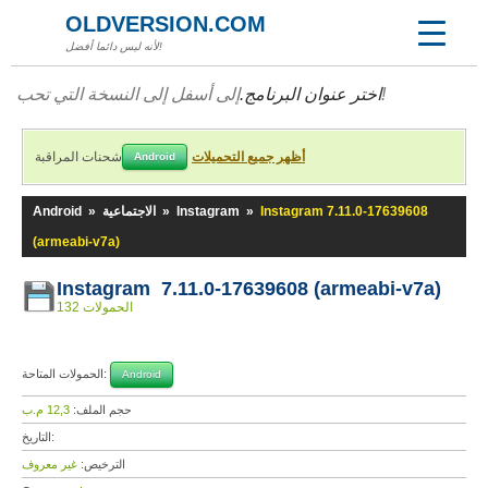
OLDVERSION.COM
لأنه ليس دائما أفضل!
إلى أسفل إلى النسخة التي تحب!
اختر عنوان البرنامج.
أظهر جميع التحميلات
شحنات المراقبة
Android
Instagram 7.11.0-17639608
»
Instagram
»
الاجتماعية
»
Android
(armeabi-v7a)
Instagram 7.11.0-17639608 (armeabi-v7a)
132 الحمولات
الحمولات المتاحة:
Android
حجم الملف:
12,3 م.ب
التاريخ:
الترخيص:
غير معروف