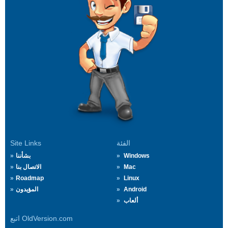
الفئة
Site Links
Windows
بشأننا
Mac
الاتصال بنا
Roadmap
Linux
Android
المؤيدون
ألعاب
اتبع OldVersion.com