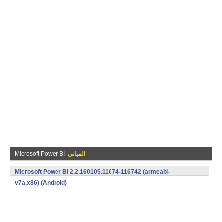
المباني
Microsoft Power BI
Microsoft Power BI 2.2.160105.11674-116742 (armeabi-
v7a,x86) (Android)