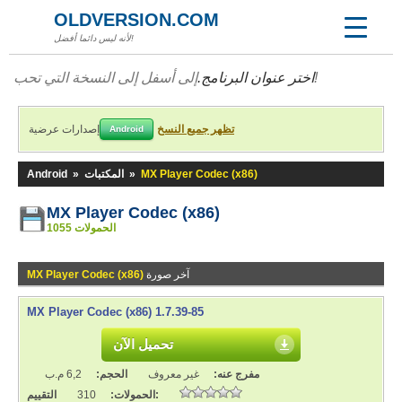
OLDVERSION.COM
لأنه ليس دائما أفضل!
إلى أسفل إلى النسخة التي تحب!
اختر عنوان البرنامج.
تظهر جميع النسخ
إصدارات عرضية
Android
MX Player Codec (x86)
»
المكتبات
»
Android
MX Player Codec (x86)
1055 الحمولات
آخر صورة
MX Player Codec (x86)
MX Player Codec (x86) 1.7.39-85
تحميل الآن
مفرج عنه:
غير معروف
الحجم:
6,2 م.ب
التقييم:
الحمولات:
310