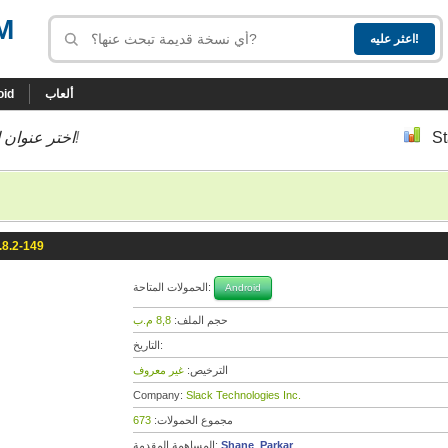
M
ألعاب
oid
St
إلى أسفل إلى النسخة التي تحب!
اختر عنوان ا
.8.2-149
الحمولات المتاحة:
Android
حجم الملف:
8,8 م.ب
التاريخ:
الترخيص:
غير معروف
Company:
Slack Technologies Inc.
مجموع الحمولات:
673
Shane_Parkar
المساهمة المقدمة: