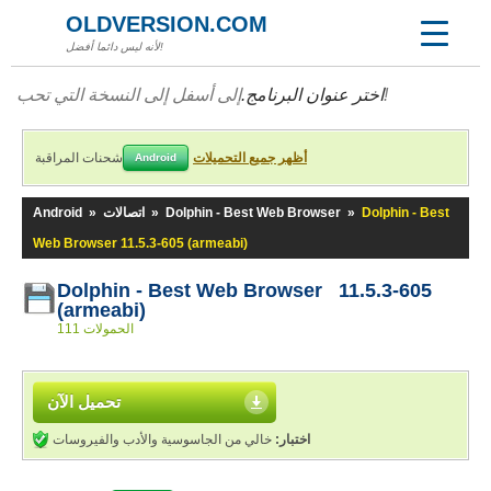
OLDVERSION.COM
لأنه ليس دائما أفضل!
إلى أسفل إلى النسخة التي تحب!
اختر عنوان البرنامج.
أظهر جميع التحميلات
شحنات المراقبة
Android
Dolphin - Best
»
Dolphin - Best Web Browser
»
اتصالات
»
Android
Web Browser 11.5.3-605 (armeabi)
Dolphin - Best Web Browser 11.5.3-605
(armeabi)
111 الحمولات
تحميل الآن
اختبار:
خالي من الجاسوسية والأدب والفيروسات