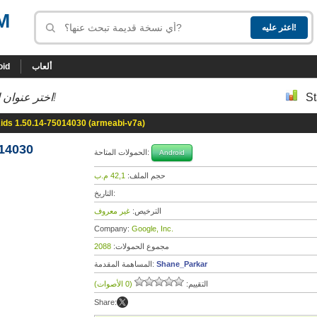
M
oid
ألعاب
ان البرنامج.
إلى أسفل إلى النسخة التي تحب!
St
ids 1.50.14-75014030 (armeabi-v7a)
14030
الحمولات المتاحة:
Android
42,1 م.ب
حجم الملف:
التاريخ:
غير معروف
الترخيص:
Company:
Google, Inc.
2088
مجموع الحمولات:
المساهمة المقدمة:
Shane_Parkar
(0 الأصوات)
التقييم:
Share: