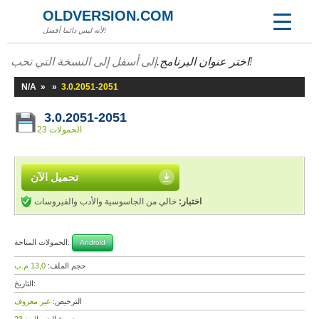
OLDVERSION.COM
لأنه ليس دائما أفضل!
إلى أسفل إلى النسخة التي تحب!
اختر عنوان البرنامج.
N/A
»
»
3.0.2051-2051
3.0.2051-2051
23 الحمولات
تحميل الآن
اختبار:
خالي من الجاسوسية والأدب والفيروسات
الحمولات المتاحة:
Android
حجم الملف:
13,0 م.ب
التاريخ:
الترخيص:
غير معروف