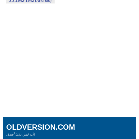
2.2.1942-1942 (Android)
OLDVERSION.COM
لأنه ليس دائما أفضل!