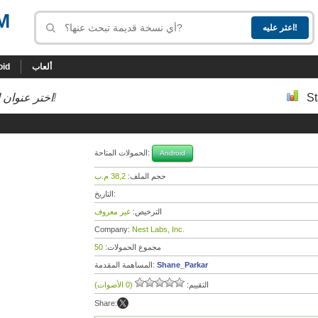
M
ألعاب
oid
St
إلى أسفل إلى النسخة التي تحب!
اختر عنوان ا
الحمولات المتاحة:
Android
حجم الملف:
38,2 م.ب
التاريخ:
الترخيص:
غير معروف
Company:
Nest Labs, Inc.
مجموع الحمولات:
50
Shane_Parkar
المساهمة المقدمة:
التقييم:
(0 الأصوات)
Share: