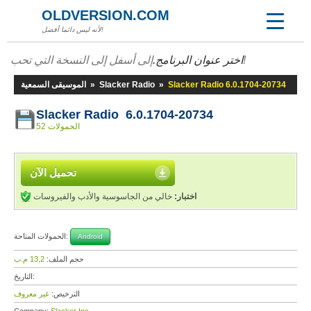
OLDVERSION.COM
لأنه ليس دائما أفضل!
إلى أسفل إلى النسخة التي تحب!
اختر عنوان البرنامج.
Slacker Radio 6.0.1704-20734
»
Slacker Radio
»
الموسيقى السمعية
Slacker Radio 6.0.1704-20734
52 الحمولات
تحميل الآن
اختبار:
خالي من الجاسوسية والأدب والفيروسات
الحمولات المتاحة:
Android
حجم الملف:
13,2 م.ب
التاريخ:
الترخيص:
غير معروف