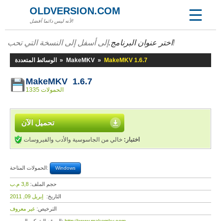
OLDVERSION.COM
لأنه ليس دائما أفضل!
إلى أسفل إلى النسخة التي تحب!
اختر عنوان البرنامج.
MakeMKV 1.6.7
»
MakeMKV
»
الوسائط المتعددة
MakeMKV 1.6.7
1335 الحمولات
تحميل الآن
اختبار:
خالي من الجاسوسية والأدب والفيروسات
الحمولات المتاحة:
Windows
حجم الملف:
3,8 م.ب
التاريخ:
إبريل 09, 2011
الترخيص:
غير معروف