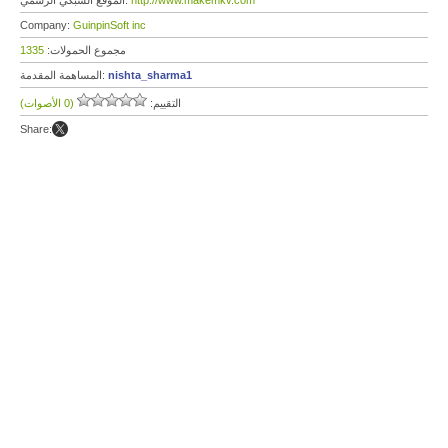
http://www.makemkv.com
الموقع الشبكي الرسمي:
Company:
GuinpinSoft inc
مجموع الحمولات:
1335
nishta_sharma1
المساهمة المقدمة:
التقييم:
(0 الأصوات)
Share: