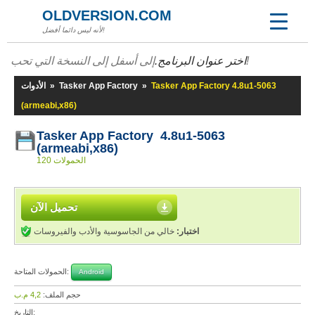
OLDVERSION.COM
لأنه ليس دائما أفضل!
إلى أسفل إلى النسخة التي تحب!
اختر عنوان البرنامج.
Tasker App Factory 4.8u1-5063
»
Tasker App Factory
»
الأدوات
(armeabi,x86)
Tasker App Factory 4.8u1-5063
(armeabi,x86)
120 الحمولات
تحميل الآن
اختبار:
خالي من الجاسوسية والأدب والفيروسات
الحمولات المتاحة:
Android
حجم الملف:
4,2 م.ب
التاريخ: