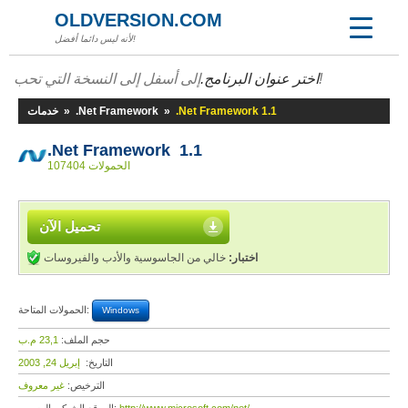
OLDVERSION.COM
لأنه ليس دائما أفضل!
إلى أسفل إلى النسخة التي تحب!
اختر عنوان البرنامج.
.Net Framework 1.1
»
.Net Framework
»
خدمات
.Net Framework 1.1
107404 الحمولات
تحميل الآن
اختبار:
خالي من الجاسوسية والأدب والفيروسات
الحمولات المتاحة:
Windows
حجم الملف:
23,1 م.ب
التاريخ:
إبريل 24, 2003
الترخيص:
غير معروف