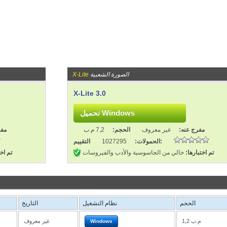
الصورة الشعبية
X-Lite
X-Lite 3.0
مفرج عنه:
غير معروف
الحجم:
7,2 م.ب
مفر
التقييم:
الحمولات:
1027295
تم اختبارها:
خالي من الجاسوسية والأدب والفيروسات
تم اخت
الحجم
نظام التشغيل
التاريخ
1,2 م.ب
غير معروف
Windows