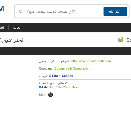
M
ألعاب
oid
St
إلى أسفل إلى النسخة التي تحب!
اختر عنوان ا
http://www.counterpath.com
الموقع الشبكي الرسمي:
Company:
Counterpath Corporation
X-Lite 4.1.63214
ترجمة:
معظم الصور الشعبية:
- 1027295 الحمولات
X-Lite 3.0
Share: