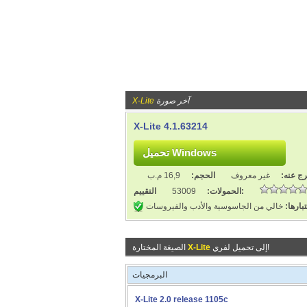
آخر صورة
X-Lite
X-Lite 4.1.63214
ج عنه:
غير معروف
الحجم:
16,9 م.ب
التقييم:
الحمولات:
53009
بارها:
خالي من الجاسوسية والأدب والفيروسات
إلى تحميل لفري!
X-Lite
الصيغة المختارة
البرمجيات
X-Lite 2.0 release 1105c