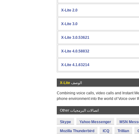
X-Lite 2.0
X-Lite 3.0
X-Lite 3.0.53621
X-Lite 4.0.58832
X-Lite 4.1.63214
الوصف
X-Lite
Combining voice calls, video calls and Instant Me
phone environment into the world of Voice over IP
Other اتصالات البرمجيات
Skype
Yahoo Messenger
MSN Mess
Mozilla Thunderbird
ICQ
Trillian