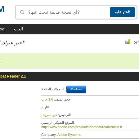
M
ألعاب
oid
St
إلى أسفل إلى النسخة التي تحب!
اختر عنوان ا
أ
bat Reader 2.1
الحمولات المتاحة:
Windows
حجم الملف:
1,6 م.ب
التاريخ:
الترخيص:
غير معروف
الموقع الشبكي الرسمي:
http://www.adobe.com/products/acrobat/readermain.h
Company:
Adobe Systems