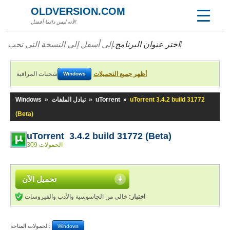
OLDVERSION.COM
لأنه ليس دائما أفضل!
إلى أسفل إلى النسخة التي تحب!
اختر عنوان البرنامج.
أظهر جميع التحميلات
شحنات المراقبة
Windows
uTorrent 3.4.2 build 31772
»
uTorrent
»
تبادل الملفات
»
Windows
(Beta)
uTorrent 3.4.2 build 31772 (Beta)
309 الحمولات
تحميل الآن
اختبار:
خالي من الجاسوسية والأدب والفيروسات
الحمولات المتاحة:
Windows