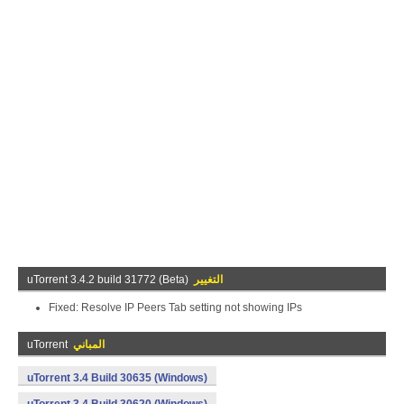
التغيير
uTorrent 3.4.2 build 31772 (Beta)
Fixed: Resolve IP Peers Tab setting not showing IPs
المباني
uTorrent
uTorrent 3.4 Build 30635 (Windows)