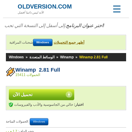
OLDVERSION.COM
لأنه ليس دائما أفضل!
إلى أسفل إلى النسخة التي تحب!
اختر عنوان البرنامج.
أظهر جميع التحميلات
شحنات المراقبة
Windows
Winamp 2.81 Full
»
Winamp
»
الوسائط المتعددة
»
Windows
Winamp 2.81 Full
15411 الحمولات
تحميل الآن
اختبار:
خالي من الجاسوسية والأدب والفيروسات
الحمولات المتاحة:
Windows
حجم الملف:
1,7 م.ب