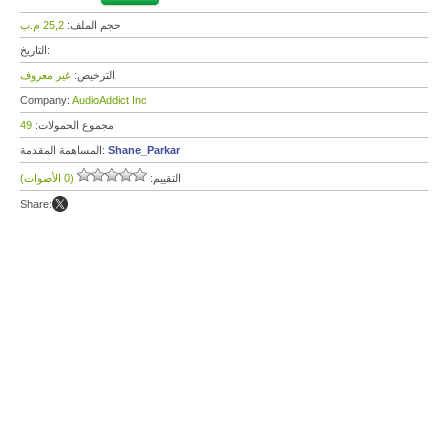
حجم الملف:
25,2 م.ب
التاريخ:
الترخيص:
غير معروف
Company:
AudioAddict Inc
مجموع الحمولات:
49
Shane_Parkar
المساهمة المقدمة:
التقييم:
(0 الأصوات)
Share: