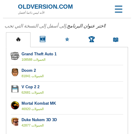
OLDVERSION.COM
لأنه ليس دائما أفضل!
إلى أسفل إلى النسخة التي تحب!
اختر عنوان البرنامج.
🔥
🆕
⭐
🏆
📖
Grand Theft Auto 1
108588 الحمولات
Doom 2
81841 الحمولات
V Cop 2 2
62681 الحمولات
Mortal Kombat MK
46920 الحمولات
Duke Nukem 3D 3D
42877 الحمولات