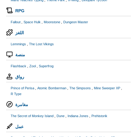
Mario Teaches Typing
Theme Park
X-Wing
Dinopark Tycoon
RPG
Fallout
Space Hulk
Moonstone
Dungeon Master
اللغز
Lemmings
The Lost Vikings
منصة
Flashback
Zool
Superfrog
رواق
Prince of Perisa
Atomic Bomberman
The Simpsons
Mine Sweeper XP
R Type
مغامرة
The Secret of Monkey Island
Dune
Indiana Jones
Prehistorik
عمل