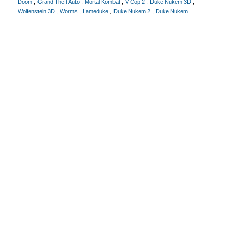
Doom
Grand Theft Auto
Mortal Kombat
V Cop 2
Duke Nukem 3D
Wolfenstein 3D
Worms
Lameduke
Duke Nukem 2
Duke Nukem