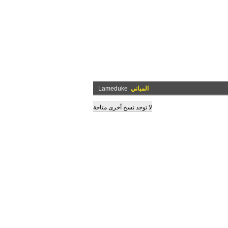
المباني
Lameduke
لا توجد نسخ أخرى متاحة