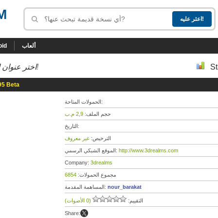
M
ألعاب
oid
St
إلى أسفل إلى النسخة التي تحب!
اختر عنوان ا
95 Beta
الحمولات المتاحة:
حجم الملف:
2,9 م.ب
التاريخ:
الترخيص:
غير معروف
http://www.3drealms.com
الموقع الشبكي الرسمي:
Company:
3drealms
مجموع الحمولات:
6854
nour_barakat
المساهمة المقدمة:
التقييم:
(0 الأصوات)
Share: