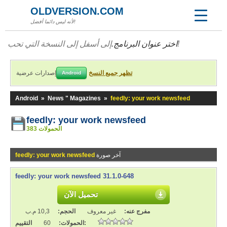
OLDVERSION.COM
لأنه ليس دائما أفضل!
إلى أسفل إلى النسخة التي تحب!
اختر عنوان البرنامج.
تظهر جميع النسخ
إصدارات عرضية
Android
Android
»
News " Magazines
»
feedly: your work newsfeed
feedly: your work newsfeed
383 الحمولات
آخر صورة
feedly: your work newsfeed
feedly: your work newsfeed 31.1.0-648
تحميل الآن
مفرج عنه:
غير معروف
الحجم:
10,3 م.ب
التقييم:
الحمولات:
60