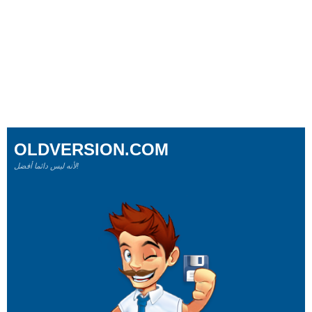
OLDVERSION.COM
لأنه ليس دائما أفضل!