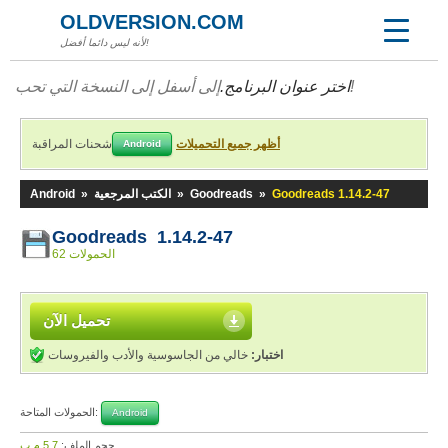
OLDVERSION.COM
لأنه ليس دائما أفضل!
إلى أسفل إلى النسخة التي تحب!
اختر عنوان البرنامج.
أظهر جميع التحميلات
شحنات المراقبة
Android
Goodreads 1.14.2-47
»
Goodreads
»
الكتب المرجعية
»
Android
Goodreads 1.14.2-47
62 الحمولات
تحميل الآن
اختبار:
خالي من الجاسوسية والأدب والفيروسات
الحمولات المتاحة:
Android
حجم الملف:
5,7 م.ب