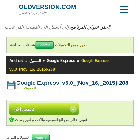
OLDVERSION.COM
لأنه ليس دائما أفضل!
إلى أسفل إلى النسخة التي تحب!
اختر عنوان البرنامج.
أظهر جميع التحميلات
شحنات المراقبة
Android
Google Express
»
Google Express
»
التسوق
»
Android
v5.0_(Nov_16,_2015)-208
Google Express v5.0_(Nov_16,_2015)-208
36 الحمولات
تحميل الآن
اختبار:
خالي من الجاسوسية والأدب والفيروسات
الحمولات المتاحة:
Android