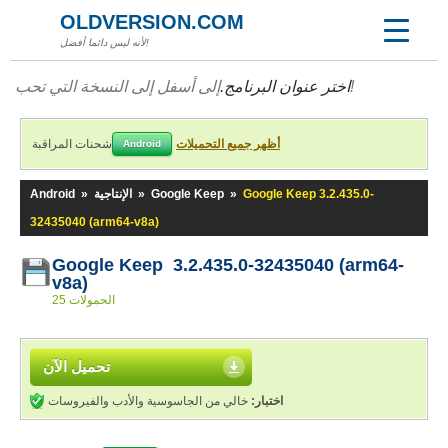
OLDVERSION.COM
لأنه ليس دائما أفضل!
إلى أسفل إلى النسخة التي تحب!
اختر عنوان البرنامج.
أظهر جميع التحميلات
شحنات المراقبة
Android
Google Keep 3.2.435.0-
»
Google Keep
»
الإنتاجية
»
Android
32435040 (arm64-v8a)
Google Keep 3.2.435.0-32435040 (arm64-
v8a)
25 الحمولات
تحميل الآن
اختبار:
خالي من الجاسوسية والأدب والفيروسات