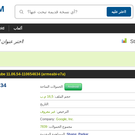
M
ألعاب
oid
St
إلى أسفل إلى النسخة التي تحب!
اختر عنوان ا
ube 11.06.54-110654634 (armeabi-v7a)
634
الحمولات المتاحة:
Android
حجم الملف:
16,5 م.ب
التاريخ:
الترخيص:
غير معروف
Company:
Google, Inc.
مجموع الحمولات:
7839
Shane_Parkar
المساهمة المقدمة: