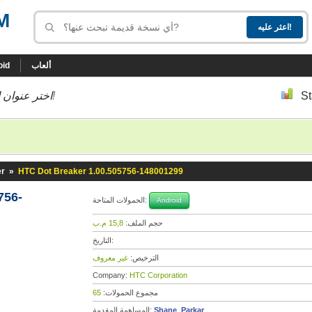
M
ألعاب
oid
St
إلى أسفل إلى النسخة التي تحب!
اختر عنوان ا
er
»
HTC Dot Breaker 1.00.505756-148001299
756-
الحمولات المتاحة:
Android
حجم الملف:
15,8 م.ب
التاريخ:
الترخيص:
غير معروف
Company:
HTC Corporation
مجموع الحمولات:
65
Shane_Parkar
المساهمة المقدمة: