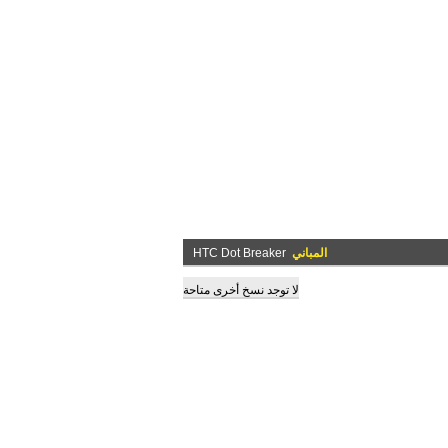
المباني
HTC Dot Breaker
لا توجد نسخ أخرى متاحة