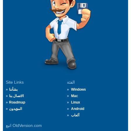
الفئة
Site Links
Windows
بشأننا
Mac
الاتصال بنا
Roadmap
Linux
Android
المؤيدون
ألعاب
اتبع OldVersion.com