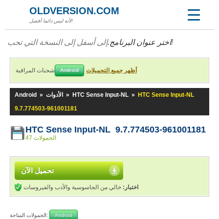
OLDVERSION.COM
لأنه ليس دائما أفضل!
إلى أسفل إلى النسخة التي تحب!
اختر عنوان البرنامج.
أظهر جميع التحميلات
شحنات المراقبة
Android
HTC Sense Input-NL
»
HTC Sense Input-NL
»
الأدوات
»
Android
9.7.774503-961001181
HTC Sense Input-NL 9.7.774503-961001181
47 الحمولات
تحميل الآن
اختبار:
خالي من الجاسوسية والأدب والفيروسات
الحمولات المتاحة:
Android