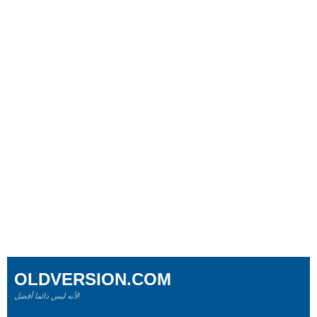
OLDVERSION.COM
لأنه ليس دائما أفضل!