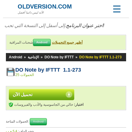
OLDVERSION.COM
لأنه ليس دائما أفضل!
إلى أسفل إلى النسخة التي تحب!
اختر عنوان البرنامج.
أظهر جميع التحميلات
شحنات المراقبة
Android
DO Note by IFTTT 1.1-273
»
DO Note by IFTTT
»
الإنتاجية
»
Android
DO Note by IFTTT 1.1-273
25 الحمولات
تحميل الآن
اختبار:
خالي من الجاسوسية والأدب والفيروسات
الحمولات المتاحة:
Android
حجم الملف:
5,4 م.ب