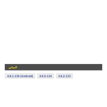
المباني
4.8.1-136 (Android)
4.6.5-134
4.6.2-133