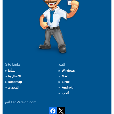
الفئة
Site Links
Windows
بشأننا
Mac
الاتصال بنا
Roadmap
Linux
Android
المؤيدون
ألعاب
اتبع OldVersion.com