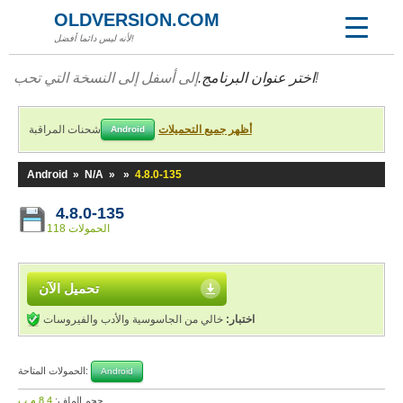
OLDVERSION.COM
لأنه ليس دائما أفضل!
إلى أسفل إلى النسخة التي تحب!
اختر عنوان البرنامج.
أظهر جميع التحميلات
شحنات المراقبة
Android
Android
»
N/A
»
»
4.8.0-135
4.8.0-135
118 الحمولات
تحميل الآن
اختبار:
خالي من الجاسوسية والأدب والفيروسات
الحمولات المتاحة:
Android
حجم الملف:
8,4 م.ب