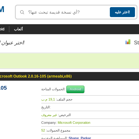
M
ألعاب
oid
St
إلى أسفل إلى النسخة التي تحب!
اختر عنوان ا
crosoft Outlook 2.0.16-105 (armeabi,x86)
105
الحمولات المتاحة:
Android
حجم الملف:
19,1 م.ب
التاريخ:
الترخيص:
غير معروف
Company:
Microsoft Corporation
مجموع الحمولات:
52
Shane_Parkar
المساهمة المقدمة: