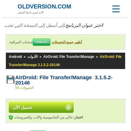
OLDVERSION.COM
لأنه ليس دائما أفضل!
إلى أسفل إلى النسخة التي تحب!
اختر عنوان البرنامج.
أظهر جميع التحميلات
شحنات المراقبة
Android
AirDroid: File
»
AirDroid: File Transfer/Manage
»
الأدوات
»
Android
Transfer/Manage 3.1.5.2-20146
AirDroid: File Transfer/Manage 3.1.5.2-
20146
55 الحمولات
تحميل الآن
اختبار:
خالي من الجاسوسية والأدب والفيروسات