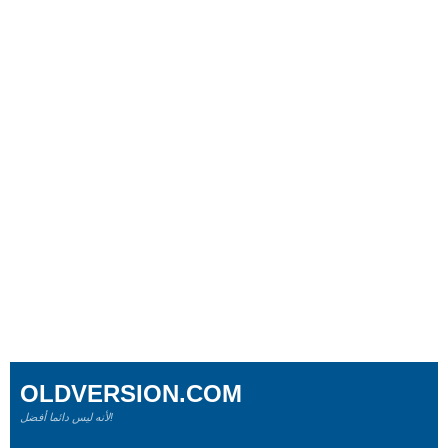
OLDVERSION.COM
لأنه ليس دائما أفضل!