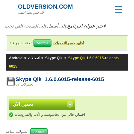
OLDVERSION.COM
لأنه ليس دائما أفضل!
إلى أسفل إلى النسخة التي تحب!
اختر عنوان البرنامج.
أظهر جميع التحميلات
شحنات المراقبة
Android
Skype Qik 1.6.0.6015-release-
»
Skype Qik
»
اتصالات
»
Android
6015
Skype Qik 1.6.0.6015-release-6015
37 الحمولات
تحميل الآن
اختبار:
خالي من الجاسوسية والأدب والفيروسات
الحمولات المتاحة:
Android