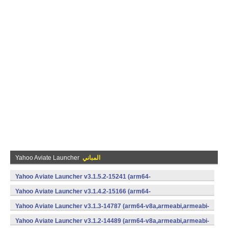
المباني
Yahoo Aviate Launcher
Yahoo Aviate Launcher v3.1.5.2-15241 (arm64-
v8a,armeabi,armeabi-v7a,x86,x86_64) (Android)
Yahoo Aviate Launcher v3.1.4.2-15166 (arm64-
v8a,armeabi,armeabi-v7a,x86,x86_64) (Android)
Yahoo Aviate Launcher v3.1.3-14787 (arm64-v8a,armeabi,armeabi-
v7a,x86) (Android)
Yahoo Aviate Launcher v3.1.2-14489 (arm64-v8a,armeabi,armeabi-