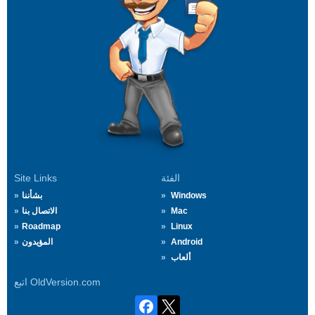
الفئة
Site Links
Windows
بشأننا
Mac
الاتصال بنا
Roadmap
Linux
Android
المؤيدون
ألعاب
اتبع OldVersion.com