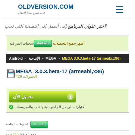
OLDVERSION.COM
لأنه ليس دائما أفضل!
إلى أسفل إلى النسخة التي تحب!
اختر عنوان البرنامج.
أظهر جميع التحميلات
شحنات المراقبة
Android
MEGA 3.0.3.beta-17 (armeabi,x86)
»
MEGA
»
الإنتاجية
»
Android
MEGA 3.0.3.beta-17 (armeabi,x86)
426 الحمولات
تحميل الآن
اختبار:
خالي من الجاسوسية والأدب والفيروسات
الحمولات المتاحة:
Android
حجم الملف:
11,9 م.ب