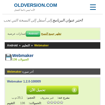
OLDVERSION.COM
لأنه ليس دائما أفضل!
إلى أسفل إلى النسخة التي تحب!
اختر عنوان البرنامج.
تظهر جميع النسخ
إصدارات عرضية
Android
Webmaker
»
التعليم
»
Android
Webmaker
136 الحمولات
آخر صورة
Webmaker
Webmaker 1.2.0-100009
تحميل الآن
مفرج عنه:
غير معروف
الحجم:
25,1 م.ب
التقييم:
الحمولات:
136