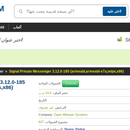
M
ألعاب
oid
St
إلى أسفل إلى النسخة التي تحب!
اختر عنوان ا
er
»
Signal Private Messenger 3.12.0-185 (armeabi,armeabi-v7a,mips,x86)
3.12.0-185
الحمولات المتاحة:
Android
,x86)
حجم الملف:
14,6 م.ب
التاريخ:
الترخيص:
غير معروف
Company:
Open Whisper Systems
مجموع الحمولات:
927
Shane_Parkar
المساهمة المقدمة: