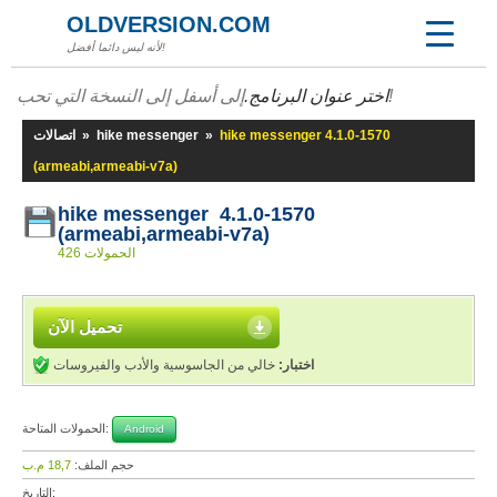
OLDVERSION.COM
لأنه ليس دائما أفضل!
إلى أسفل إلى النسخة التي تحب!
اختر عنوان البرنامج.
hike messenger 4.1.0-1570
»
hike messenger
»
اتصالات
(armeabi,armeabi-v7a)
hike messenger 4.1.0-1570
(armeabi,armeabi-v7a)
426 الحمولات
تحميل الآن
اختبار:
خالي من الجاسوسية والأدب والفيروسات
الحمولات المتاحة:
Android
حجم الملف:
18,7 م.ب
التاريخ: