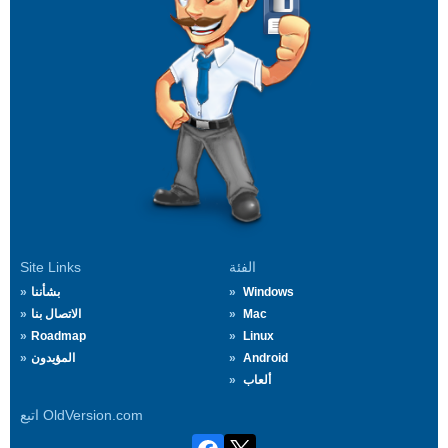
الفئة
Site Links
Windows
بشأننا
Mac
الاتصال بنا
Roadmap
Linux
Android
المؤيدون
ألعاب
اتبع OldVersion.com