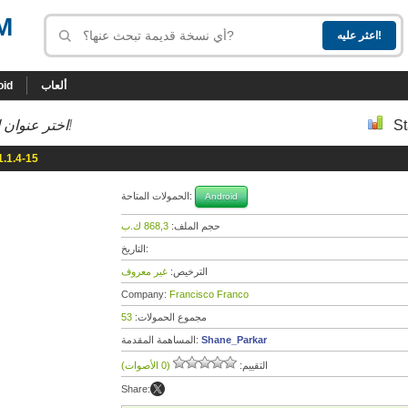
M
ألعاب
oid
St
إلى أسفل إلى النسخة التي تحب!
اختر عنوان ا
1.1.4-15
الحمولات المتاحة:
Android
حجم الملف:
868,3 ك.ب
التاريخ:
الترخيص:
غير معروف
Company:
Francisco Franco
مجموع الحمولات:
53
Shane_Parkar
المساهمة المقدمة:
التقييم:
(0 الأصوات)
Share: