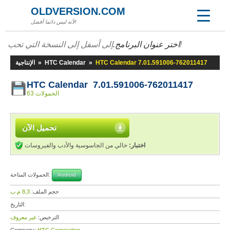
OLDVERSION.COM
لأنه ليس دائما أفضل!
إلى أسفل إلى النسخة التي تحب!
اختر عنوان البرنامج.
HTC Calendar 7.01.591006-762011417
»
HTC Calendar
»
الإنتاجية
HTC Calendar 7.01.591006-762011417
63 الحمولات
تحميل الآن
اختبار:
خالي من الجاسوسية والأدب والفيروسات
الحمولات المتاحة:
Android
حجم الملف:
8,3 م.ب
التاريخ:
الترخيص:
غير معروف