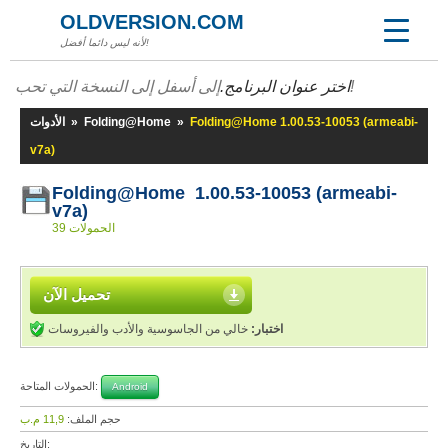
OLDVERSION.COM
لأنه ليس دائما أفضل!
إلى أسفل إلى النسخة التي تحب!
اختر عنوان البرنامج.
Folding@Home 1.00.53-10053 (armeabi-
»
Folding@Home
»
الأدوات
v7a)
Folding@Home 1.00.53-10053 (armeabi-
v7a)
39 الحمولات
تحميل الآن
اختبار:
خالي من الجاسوسية والأدب والفيروسات
الحمولات المتاحة:
Android
حجم الملف:
11,9 م.ب
التاريخ: