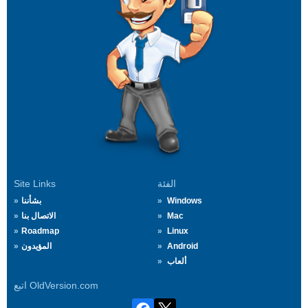
الفئة
Site Links
Windows
بشأننا
Mac
الاتصال بنا
Roadmap
Linux
Android
المؤيدون
ألعاب
اتبع OldVersion.com