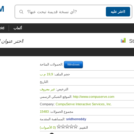
M
ألعاب
oid
St
إلى أسفل إلى النسخة التي تحب!
اختر عنوان ا
الحمولات المتاحة:
Windows
حجم الملف:
19,9 م.ب
التاريخ:
الترخيص:
غير معروف
http://www.compuserve.com
الموقع الشبكي الرسمي:
Company:
CompuServe Interactive Services, Inc.
مجموع الحمولات:
15483
sridherreddy
المساهمة المقدمة:
التقييم:
(0 الأصوات)