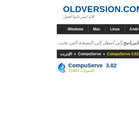
OLDVERSION.CO
لأنه ليس دائما أفضل!
Windows
Mac
Linux
Andr
لبرنامج.
CompuServe 3.02
»
CompuServe
»
الإنترنت
CompuServe 3.02
15483 الحمولات