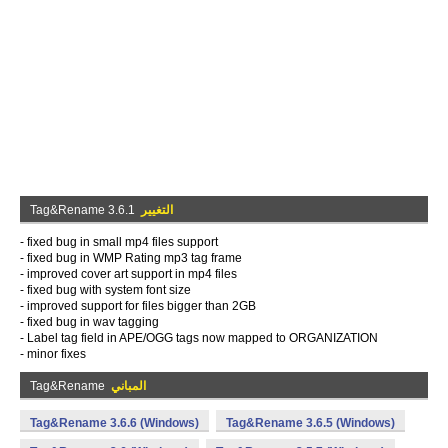
التغيير
Tag&Rename 3.6.1
- fixed bug in small mp4 files support
- fixed bug in WMP Rating mp3 tag frame
- improved cover art support in mp4 files
- fixed bug with system font size
- improved support for files bigger than 2GB
- fixed bug in wav tagging
- Label tag field in APE/OGG tags now mapped to ORGANIZATION
- minor fixes
المباني
Tag&Rename
Tag&Rename 3.6.6 (Windows)
Tag&Rename 3.6.5 (Windows)