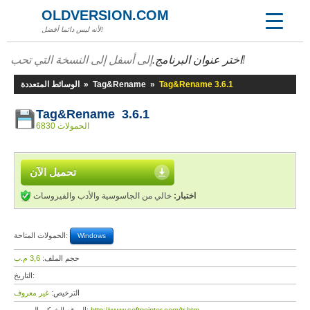
OLDVERSION.COM
لأنه ليس دائما أفضل!
إلى أسفل إلى النسخة التي تحب!
اختر عنوان البرنامج.
Tag&Rename 3.6.1
»
Tag&Rename
»
الوسائط المتعددة
Tag&Rename 3.6.1
6830 الحمولات
تحميل الآن
اختبار:
خالي من الجاسوسية والأدب والفيروسات
الحمولات المتاحة:
Windows
حجم الملف:
3,6 م.ب
التاريخ:
الترخيص:
غير معروف