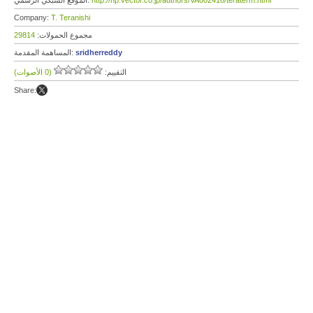
http://hp.vector.co.jp/authors/VA002416/teraterm.html
الموقع الشبكي الرسمي:
Company:
T. Teranishi
مجموع الحمولات:
29814
sridherreddy
المساهمة المقدمة:
التقييم:
(0 الأصوات)
Share: