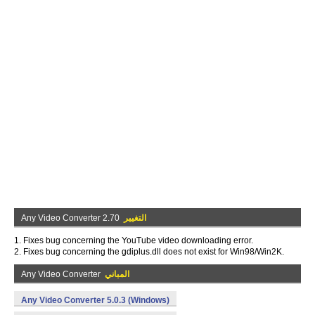
التغيير
Any Video Converter 2.70
1. Fixes bug concerning the YouTube video downloading error.
2. Fixes bug concerning the gdiplus.dll does not exist for Win98/Win2K.
المباني
Any Video Converter
Any Video Converter 5.0.3 (Windows)