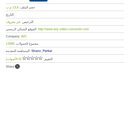
حجم الملف:
13,6 م.ب
التاريخ:
الترخيص:
غير معروف
http://www.any-video-converter.com
الموقع الشبكي الرسمي:
Company:
AVC
مجموع الحمولات:
13986
Shane_Parkar
المساهمة المقدمة:
التقييم:
(0 الأصوات)
Share: